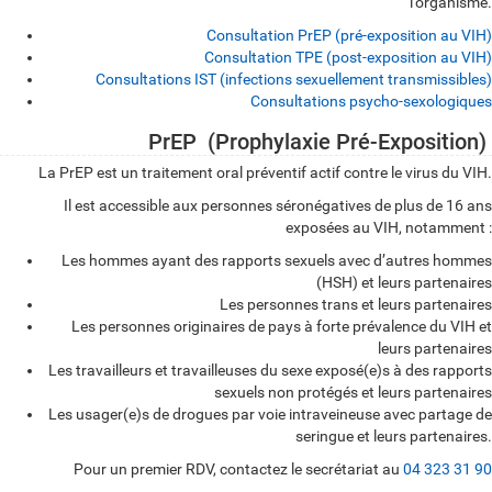
l’organisme.
Consultation PrEP (pré-exposition au VIH)
Consultation TPE (post-exposition au VIH)
Consultations IST (infections sexuellement transmissibles)
Consultations psycho-sexologiques
PrEP (Prophylaxie Pré-Exposition)
C
La PrEP est un traitement oral préventif actif contre le virus du VIH.
o
Il est accessible aux personnes séronégatives de plus de 16 ans
n
exposées au VIH, notamment :
s
Les hommes ayant des rapports sexuels avec d’autres hommes
(HSH) et leurs partenaires
u
Les personnes trans et leurs partenaires
l
Les personnes originaires de pays à forte prévalence du VIH et
leurs partenaires
t
Les travailleurs et travailleuses du sexe exposé(e)s à des rapports
a
sexuels non protégés et leurs partenaires
Les usager(e)s de drogues par voie intraveineuse avec partage de
t
seringue et leurs partenaires.
i
Pour un premier RDV, contactez le secrétariat au
04 323 31 90